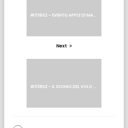
#036S2 – EVENTO APPLE DI MARZO 2022, TUTTE LE NOVITÀ PRESENTATE, TRA CUI M1 ULTRA E MAC STUDIO..
Next
Next
post:
#038S2 – IL SOGNO DEL VOLO RACCONTATO TRAMITE LA TECNOLOGIA PRESSO IL MUSEO LEONARDO3 DI MILANO