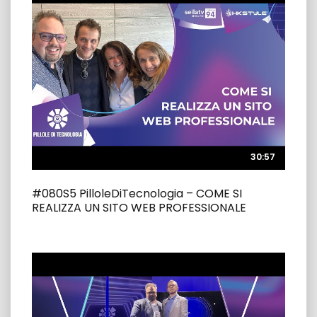
30:57
30:57
#080S5 PilloleDiTecnologia – COME SI
REALIZZA UN SITO WEB PROFESSIONALE