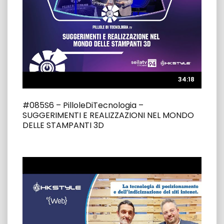
34:18
34:18
#085S6 – PilloleDiTecnologia –
SUGGERIMENTI E REALIZZAZIONI NEL MONDO
DELLE STAMPANTI 3D