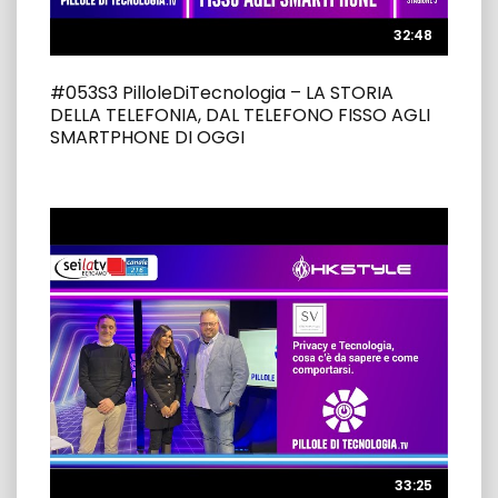
32:48
32:48
#053S3 PilloleDiTecnologia – LA STORIA
DELLA TELEFONIA, DAL TELEFONO FISSO AGLI
SMARTPHONE DI OGGI
33:25
33:25