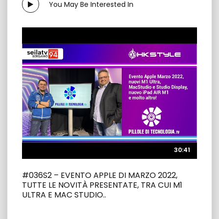
You May Be Interested In
30:41
30:41
#036S2 – EVENTO APPLE DI MARZO 2022,
TUTTE LE NOVITÀ PRESENTATE, TRA CUI M1
ULTRA E MAC STUDIO..