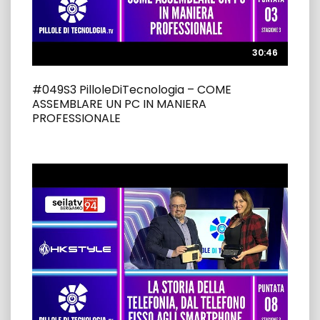
30:46
30:46
#049S3 PilloleDiTecnologia – COME
ASSEMBLARE UN PC IN MANIERA
PROFESSIONALE