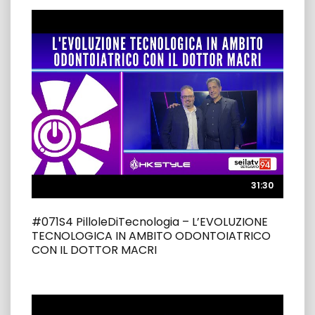
31:30
31:30
#071S4 PilloleDiTecnologia – L’EVOLUZIONE
TECNOLOGICA IN AMBITO ODONTOIATRICO
CON IL DOTTOR MACRI