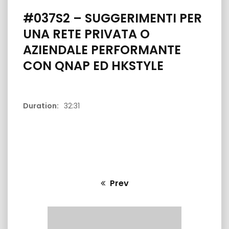
#037S2 – SUGGERIMENTI PER
UNA RETE PRIVATA O
AZIENDALE PERFORMANTE
CON QNAP ED HKSTYLE
29:02
33:28
Duration:
32:31
GIA DI UN
#074S4 PilloleDiTecnologia –
#088S6 – Pi
KSTYLE E
EMPORIA, SEMPLICITÀ NELLA
RETE CHE NO
COMUNICAZIONE PER LA TERZA ETA’
FUNZIONARE
Prev
Previous
post: