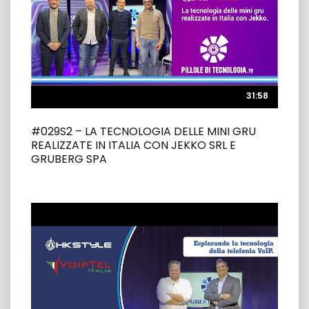
31:58
31:58
#029S2 – LA TECNOLOGIA DELLE MINI GRU
REALIZZATE IN ITALIA CON JEKKO SRL E
GRUBERG SPA