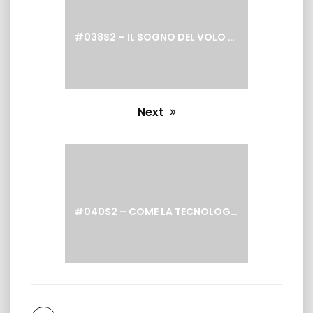
#038S2 – IL SOGNO DEL VOLO RACCONTATO TRAMITE LA TECNOLOGIA PRESSO IL MUSEO LEONARDO3 DI MILANO
Next
Next
post:
#040S2 – COME LA TECNOLOGIA DÀ UNA MANO NEI PROCESSI DI LAVORO CULINARI CON CHEF CUOMO