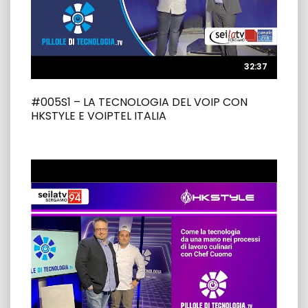
32:37
32:37
#005S1 – LA TECNOLOGIA DEL VOIP CON
HKSTYLE E VOIPTEL ITALIA