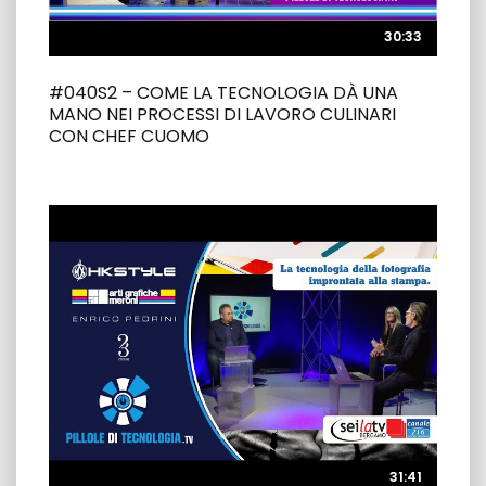
30:33
30:33
#040S2 – COME LA TECNOLOGIA DÀ UNA
MANO NEI PROCESSI DI LAVORO CULINARI
CON CHEF CUOMO
31:41
31:41