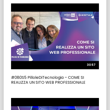
30:57
30:57
#080S5 PilloleDiTecnologia – COME SI
REALIZZA UN SITO WEB PROFESSIONALE