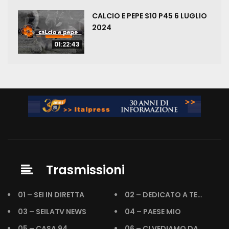
CALCIO E PEPE S10 P45 6 LUGLIO
2024
01:22:43
Trasmissioni
01 – SEI IN DIRETTA
02 – DEDICATO A TE…
03 – SEILATV NEWS
04 – PAESE MIO
05 – CASA 94
06 – CI VEDIAMO DA