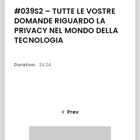
#039S2 – TUTTE LE VOSTRE
DOMANDE RIGUARDO LA
PRIVACY NEL MONDO DELLA
TECNOLOGIA
33:28
28:54
Duration:
34:24
ologia –
#063S3 PilloleDiTecnologia –
#065S4 Pill
NELLA
INSTALLAZIONE AD ALTA QUOTA AL
SAPETE COSA
A TERZA ETA’
RIFUGIO LAGHI GEMELLI
3G, 4G E 5G
Prev
Previous
post: