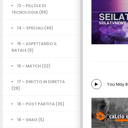
13 – PILLOLE DI
TECNOLOGIA
(89)
SEILATVNEWS 
14 – SPECIALI
(46)
15 – ASPETTANDO IL
NATALE
(9)
16 – MATCH
(22)
17 – DIRITTO IN DIRETTA
You May Be
(28)
18 – POST PARTITA
(35)
19 – SNAG
(5)