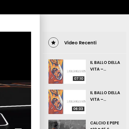
Video Recenti
IL BALLO DELLA
VITA –
ZIZZANIA – 19
07:10
LUGLIO 2026
IL BALLO DELLA
VITA –
ANGOLINO –
06:03
12 LUGLIO
2026
CALCIO E PEPE