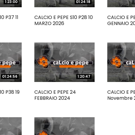
1:23:00
1:23:00
01:24:18
01:24:18
0 P37 11
CALCIO E PEPE S10 P28 10
CALCIO E PE
MARZO 2026
GENNAIO 2
01:24:56
01:24:56
1:20:47
1:20:47
10 P38 19
CALCIO E PEPE 24
CALCIO E P
FEBBRAIO 2024
Novembre 