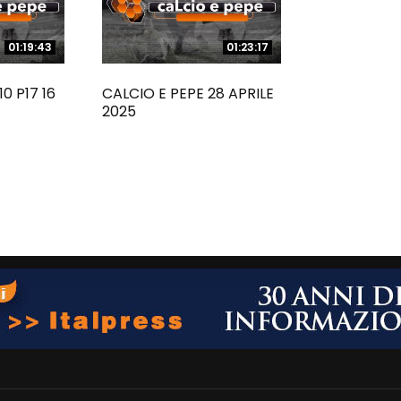
01:19:43
01:19:43
01:23:17
01:23:17
0 P17 16
CALCIO E PEPE 28 APRILE
2025