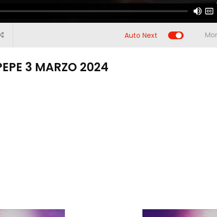
00:00
Mor
Auto Next
PEPE 3 MARZO 2024
2:11
01:25:39
01:20:00
01:24:06
01
PEPE
CALCIO E PEPE
CALCIO E PEPE
CALCIO E PEPE
CALCIO
IO
S10 P1610
– 7 Gennaio
S10 P32 7
S10 P41
DICEMBRE
2025
APRILE 2026
GIUGN
2025
Previous