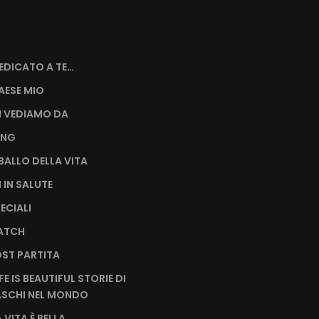
EDICATO A TE…
AESE MIO
I VEDIAMO DA
ING
L BALLO DELLA VITA
I IN SALUTE
PECIALI
MATCH
OST PARTITA
IFE IS BEAUTIFUL STORIE DI
SCHI NEL MONDO
A VITA È BELLA