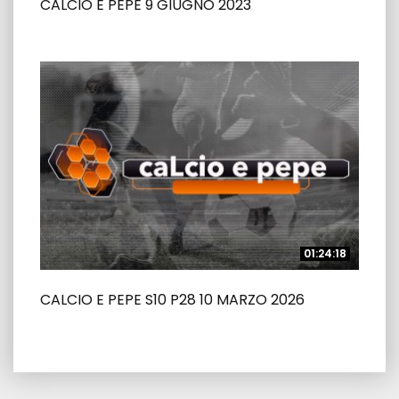
CALCIO E PEPE 9 GIUGNO 2023
01:24:18
01:24:18
CALCIO E PEPE S10 P28 10 MARZO 2026