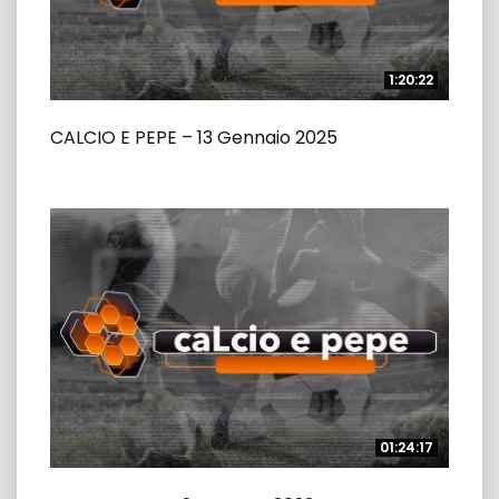
1:20:22
1:20:22
CALCIO E PEPE – 13 Gennaio 2025
01:24:17
01:24:17