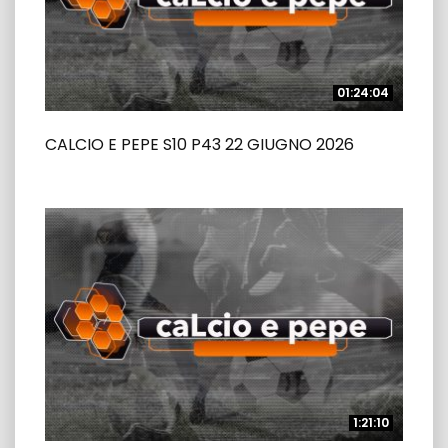
01:24:04
01:24:04
CALCIO E PEPE S10 P43 22 GIUGNO 2026
1:21:10
1:21:10