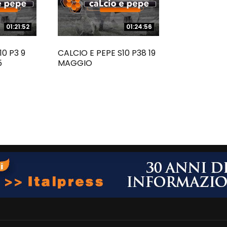
01:21:52
01:21:52
01:24:56
01:24:56
10 P3 9
CALCIO E PEPE S10 P38 19
5
MAGGIO