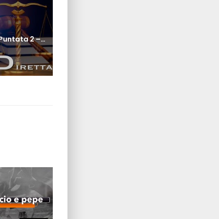
post:
Diritto In Diretta – Puntata 2 – licenziamenti illegittimi