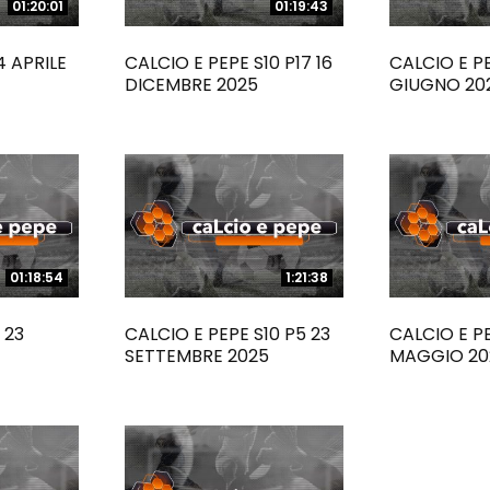
01:20:01
01:20:01
01:19:43
01:19:43
4 APRILE
CALCIO E PEPE S10 P17 16
CALCIO E PE
DICEMBRE 2025
GIUGNO 20
01:18:54
01:18:54
1:21:38
1:21:38
 23
CALCIO E PEPE S10 P5 23
CALCIO E PE
SETTEMBRE 2025
MAGGIO 20