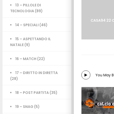
13 – PILLOLE DI
TECNOLOGIA
(89)
CASA94 22 
14 – SPECIALI
(46)
15 – ASPETTANDO IL
NATALE
(9)
16 – MATCH
(22)
17 – DIRITTO IN DIRETTA
You May Be
(28)
18 – POST PARTITA
(35)
19 – SNAG
(5)