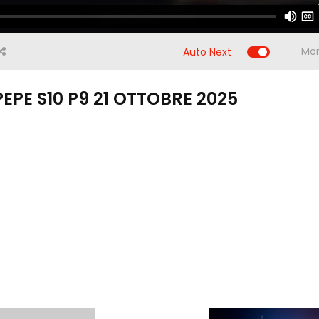
00:00
Mor
Auto Next
PEPE S10 P9 21 OTTOBRE 2025
:43
01:22:48
01:22:43
01:22:24
1
PEPE
CALCIO E PEPE
CALCIO E PEPE
CALCIO E PEPE
CALCIO
S10 P26 24
S10 P45 6
S10 P30 25
S10 P37
FEBBRAIO
LUGLIO 2024
MARZO 2026
MAGGI
2026
Previous