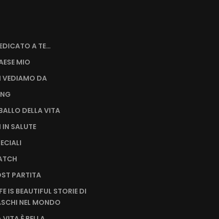
EDICATO A TE…
AESE MIO
I VEDIAMO DA
ING
L BALLO DELLA VITA
I IN SALUTE
PECIALI
MATCH
OST PARTITA
IFE IS BEAUTIFUL STORIE DI
SCHI NEL MONDO
A VITA È BELLA