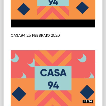
CASA94 25 FEBBRAIO 2026
49:36
49:36