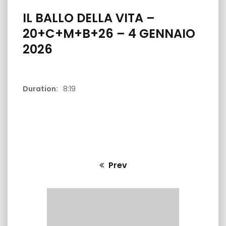
IL BALLO DELLA VITA –
20+C+M+B+26 – 4 GENNAIO
2026
08:02
Duration:
8:19
QUANTO ? 7
IL BALLO DEL
GRASSO 30 
IL BALLO DELLA VITA 17AGO2025 –
pungiglioni
Prev
Previous
post: