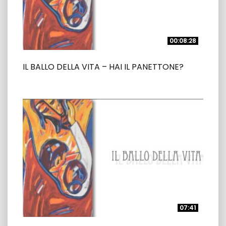
00:08:28
00:08:28
IL BALLO DELLA VITA – HAI IL PANETTONE?
07:41
07:41