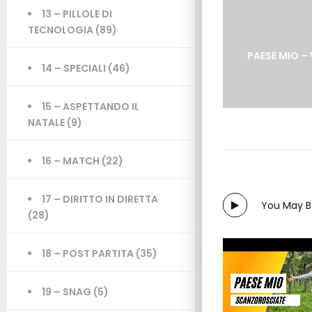
13 – PILLOLE DI
TECNOLOGIA
(89)
PAESE MIO – 
14 – SPECIALI
(46)
15 – ASPETTANDO IL
NATALE
(9)
16 – MATCH
(22)
17 – DIRITTO IN DIRETTA
You May Be
(28)
18 – POST PARTITA
(35)
19 – SNAG
(5)