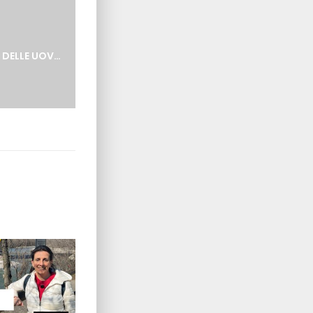
t:
PAESE MIO – CORSA DELLE UOVA – GANDINO