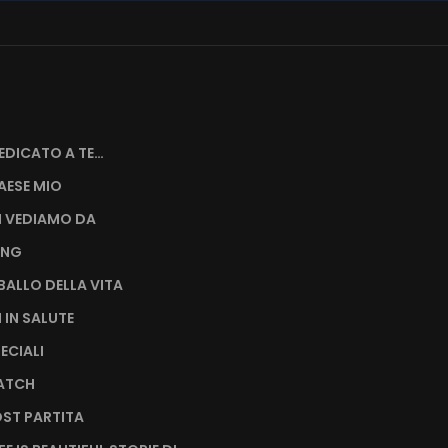
EDICATO A TE…
AESE MIO
I VEDIAMO DA
ING
L BALLO DELLA VITA
I IN SALUTE
PECIALI
MATCH
OST PARTITA