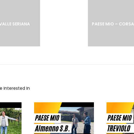
post:
pos
VALLE SERIANA
 Interested In