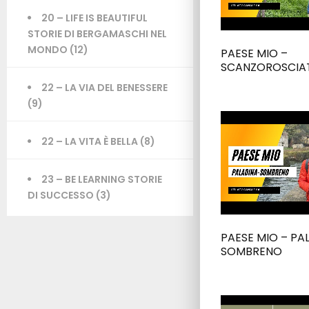
20 – LIFE IS BEAUTIFUL
STORIE DI BERGAMASCHI NEL
MONDO
(12)
PAESE MIO –
SCANZOROSCIA
22 – LA VIA DEL BENESSERE
(9)
22 – LA VITA È BELLA
(8)
23 – BE LEARNING STORIE
DI SUCCESSO
(3)
PAESE MIO – PAL
SOMBRENO