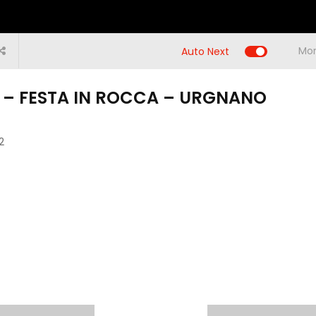
Mor
Auto Next
 – FESTA IN ROCCA – URGNANO
1:04:19
:48
00:57:13
00:59:41
00
Paese mio –
2
 –
PAESE MIO –
PAESE MIO –
PAESE 
Almenno San
NGO
VALLE IMAGNA
VALLE DI
VAL
Bartolomeo
SCALVE
BREMB
Previous
Nex