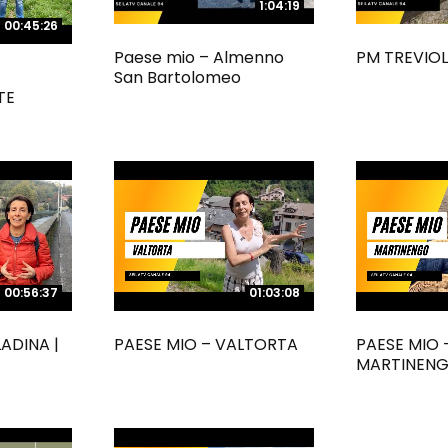
1:04:19
1:04:19
00:45:26
00:45:26
Paese mio – Almenno
PM TREVIO
San Bartolomeo
TE
00:56:37
00:56:37
01:03:08
01:03:08
ADINA |
PAESE MIO – VALTORTA
PAESE MIO 
MARTINEN