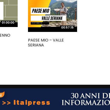
01:00:00
01:00:00
00:57:15
00:57:15
BENNO
PAESE MIO – VALLE
SERIANA