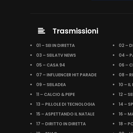
Trasmissioni
01 – SEI IN DIRETTA
02 – D
03 – SEILATV NEWS
04 – P
05 – CASA 94
06 – C
07 – INFLUENCER HIT PARADE
08 – R
09 – SEILADEA
10 – I
11 – CALCIO & PEPE
12 – SE
13 – PILLOLE DI TECNOLOGIA
14 – S
15 – ASPETTANDO IL NATALE
16 – 
17 – DIRITTO IN DIRETTA
18 – P