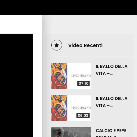
Video Recenti
IL BALLO DELLA
VITA –
ZIZZANIA – 19
07:10
LUGLIO 2026
IL BALLO DELLA
VITA –
ANGOLINO –
06:03
12 LUGLIO
2026
CALCIO E PEPE