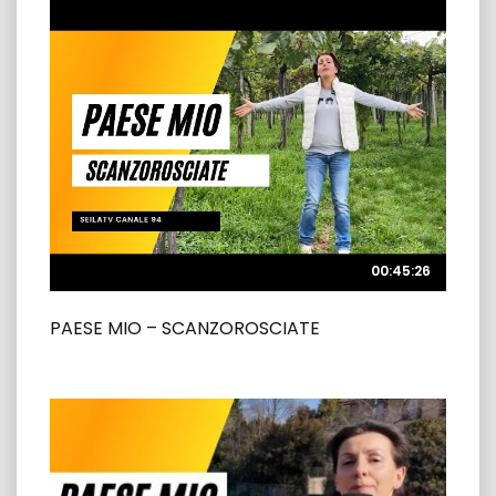
00:45:26
00:45:26
PAESE MIO – SCANZOROSCIATE