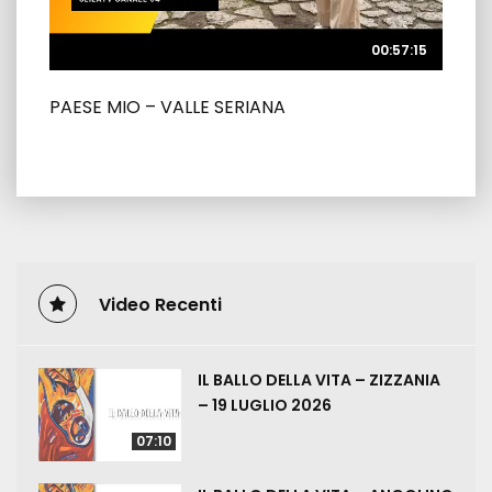
00:57:15
00:57:15
PAESE MIO – VALLE SERIANA
Video Recenti
IL BALLO DELLA VITA – ZIZZANIA
– 19 LUGLIO 2026
07:10