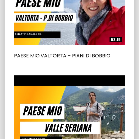
53:15
53:15
PAESE MIO:VALTORTA – PIANI DI BOBBIO