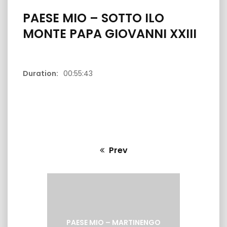
PAESE MIO – SOTTO ILO
MONTE PAPA GIOVANNI XXIII
Duration:
00:55:43
1:03:18
53:15
(BG)
PAESE MIO:VALTORTA – PIANI DI
BOBBIO
PAESE MIO 
Prev
Previous
post:
PAESE MIO – MARTINENGO