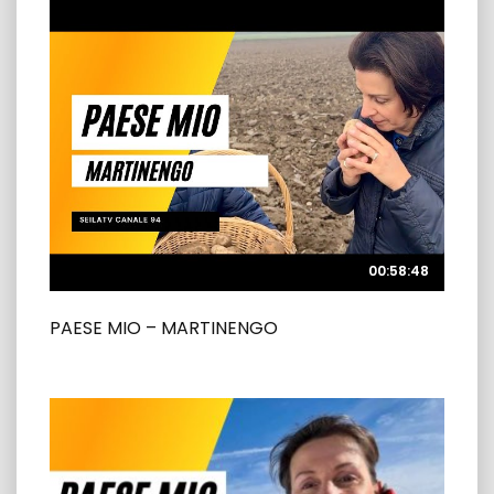
00:58:48
00:58:48
PAESE MIO – MARTINENGO