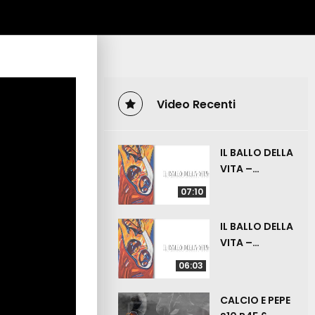
Video Recenti
IL BALLO DELLA
VITA –
ZIZZANIA – 19
07:10
LUGLIO 2026
IL BALLO DELLA
VITA –
ANGOLINO –
06:03
12 LUGLIO
2026
CALCIO E PEPE