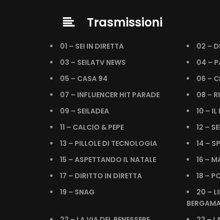
Trasmissioni
01 – SEI IN DIRETTA
02 – D
03 – SEILATV NEWS
04 – P
05 – CASA 94
06 – C
07 – INFLUENCER HIT PARADE
08 – R
09 – SEILADEA
10 – I
11 – CALCIO & PEPE
12 – SE
13 – PILLOLE DI TECNOLOGIA
14 – S
15 – ASPETTANDO IL NATALE
16 – 
17 – DIRITTO IN DIRETTA
18 – P
19 – SNAG
20 – L
BERGAMA
22 – LA VIA DEL BENESSERE
22 – L