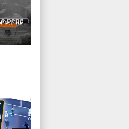
post:
CALCIO E PEPE S10 P4 16 SETTEMBRE 2025