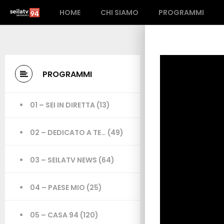
Skip
HOME
CHI SIAMO
PROGRAMMI
to
content
PROGRAMMI
01 – SEI IN DIRETTA
(13)
02 – DEDICATO A TE…
(49)
03 – SEILATV NEWS
(64)
04 – PAESE MIO
(25)
05 – CASA 94
(120)