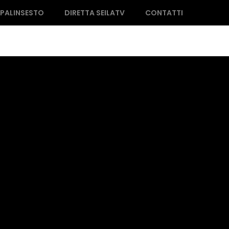
PALINSESTO
DIRETTA SEILATV
CONTATTI