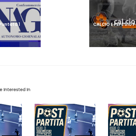
post:
Puntata 1
 Interested In