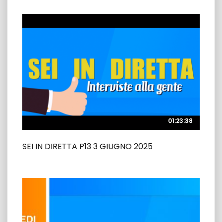
01:23:38
01:23:38
SEI IN DIRETTA P13 3 GIUGNO 2025