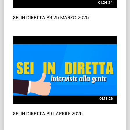
01:24:24
01:24:24
SEI IN DIRETTA P8 25 MARZO 2025
01:19:26
01:19:26
SEI IN DIRETTA P9 1 APRILE 2025