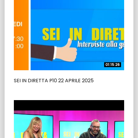
01:15:26
01:15:26
SEI IN DIRETTA P10 22 APRILE 2025