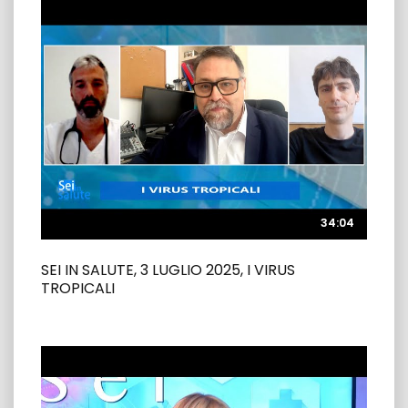
34:04
34:04
SEI IN SALUTE, 3 LUGLIO 2025, I VIRUS
TROPICALI