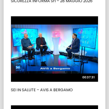
SICUREZZA INFORMA Srl – 28 MAGGIO 2026
00:37:31
00:37:31
SEI IN SALUTE – AVIS A BERGAMO