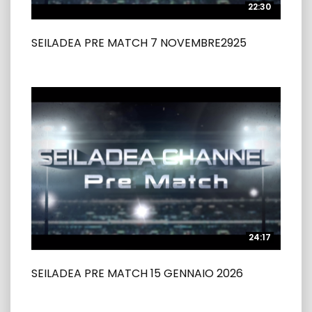
22:30
22:30
SEILADEA PRE MATCH 7 NOVEMBRE2925
24:17
24:17
SEILADEA PRE MATCH 15 GENNAIO 2026