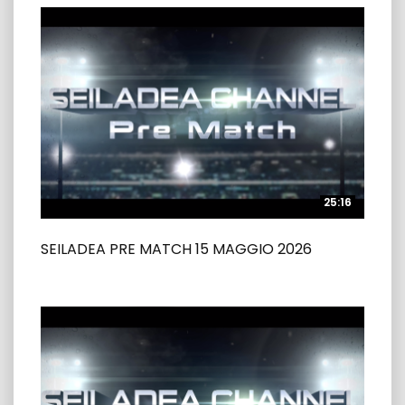
25:16
25:16
SEILADEA PRE MATCH 15 MAGGIO 2026