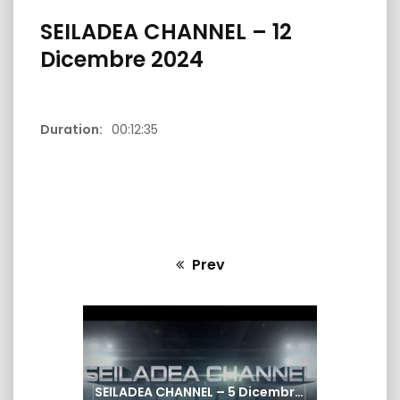
SEILADEA CHANNEL – 12
Dicembre 2024
Duration:
00:12:35
22:35
44:42
SEILADEA PRE MATCH 7 MARZO
2025
 7 LUGLIO
SELADEA PR
2025
Prev
Previous
post:
SEILADEA CHANNEL – 5 Dicembre 2024