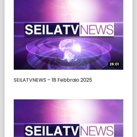
26:01
26:01
SEILATVNEWS – 18 Febbraio 2025