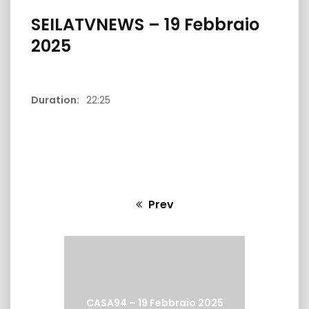
SEILATVNEWS – 19 Febbraio
2025
Duration:
22:25
20:59
16:51
zo 2025
SEILATVNEWS – 12 Marzo 2025
SEILATVNEWS
Prev
Previous
post:
CASA94 – 19 Febbraio 2025