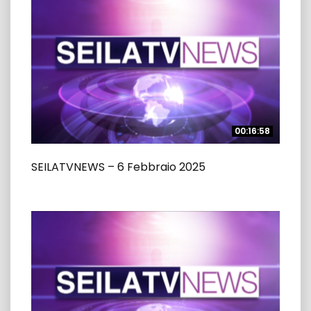
00:16:58
00:16:58
SEILATVNEWS – 6 Febbraio 2025