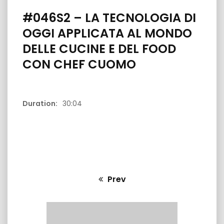
#046S2 – LA TECNOLOGIA DI
OGGI APPLICATA AL MONDO
DELLE CUCINE E DEL FOOD
CON CHEF CUOMO
26:04
31:37
Duration:
30:04
NOLOGIA.TV
#083S5 PilloleDiTecnologia – CHE
#077S5 Pillo
N’APP PER LA
COSA E’ IL “BRAND” E IL “BRANDING”?
CONTENUTI D
 CON
AZIENDE E 
Prev
Previous
post: