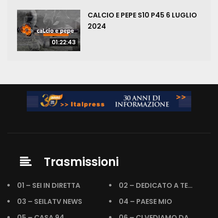
CALCIO E PEPE S10 P45 6 LUGLIO
2024
01:22:43
Trasmissioni
01 – SEI IN DIRETTA
02 – DEDICATO A TE…
03 – SEILATV NEWS
04 – PAESE MIO
05 – CASA 94
06 – CI VEDIAMO DA