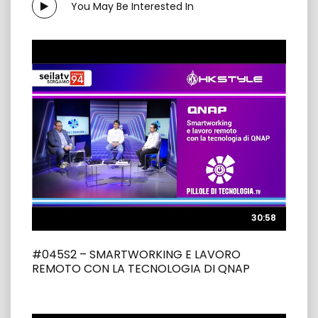
You May Be Interested In
30:58
30:58
#045S2 – SMARTWORKING E LAVORO
REMOTO CON LA TECNOLOGIA DI QNAP