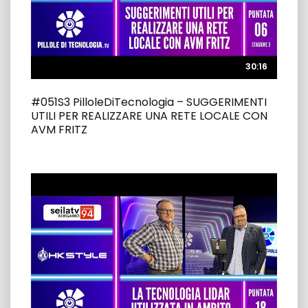
30:16
30:16
#051S3 PilloleDiTecnologia – SUGGERIMENTI
UTILI PER REALIZZARE UNA RETE LOCALE CON
AVM FRITZ