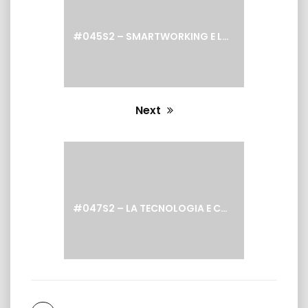
#045S2 – SMARTWORKING E LAVORO REMOTO CON LA TECNOLOGIA DI QNAP
Next
Next
post:
#047S2 – LA TECNOLOGIA E COME FUNZIONANO I VARI PROGRAMMI DI UNA TV REGIONALE – SEILATV CANALE 94