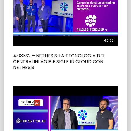
42:27
42:27
#033S2 – NETHESIS: LA TECNOLOGIA DEI
CENTRALINI VOIP FISICI E IN CLOUD CON
NETHESIS