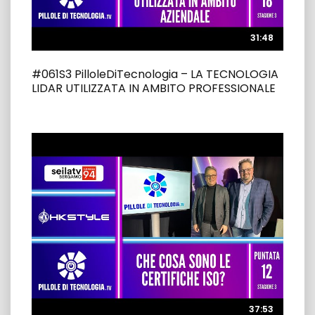
31:48
31:48
#061S3 PilloleDiTecnologia – LA TECNOLOGIA
LIDAR UTILIZZATA IN AMBITO PROFESSIONALE
37:53
37:53